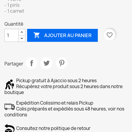
- 1 pin's
- 1 carnet
Quantité

favorite_border
AJOUTER AU PANIER
Partager
Pickup gratuit à Ajaccio sous 2 heures
Récupérez votre produit sous 2 heures dans notre
boutique
Expédition Colissimo et relais Pickup
Colis préparés et expédiés sous 48 heures, voir nos
conditions
Consultez notre politique de retour