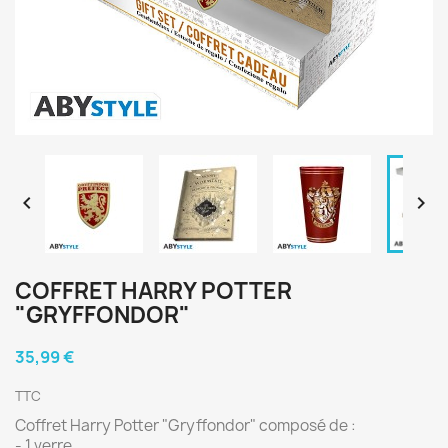


COFFRET HARRY POTTER
"GRYFFONDOR"
35,99 €
TTC
Coffret Harry Potter "Gryffondor" composé de :
- 1 verre