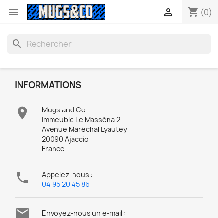
shopping_cart


(0)
search
INFORMATIONS

Mugs and Co
Immeuble Le Masséna 2
Avenue Maréchal Lyautey
20090 Ajaccio
France

Appelez-nous :
04 95 20 45 86

Envoyez-nous un e-mail :