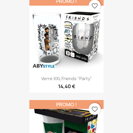
PROMO !
favorite_border
Verre XXL Friends "Party"
14,40 €
PROMO !
favorite_border