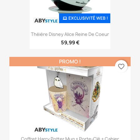
EXCLUSIVITÉ WEB !
Théière Disney Alice Reine De Coeur
59,99 €
PROMO !
favorite_border
Coffret Harry Potter Mug + Porte-Clé + Cahier