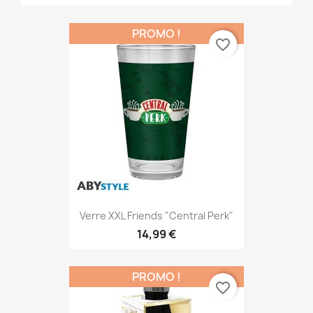
PROMO !
favorite_border
Verre XXL Friends "Central Perk"
14,99 €
PROMO !
favorite_border