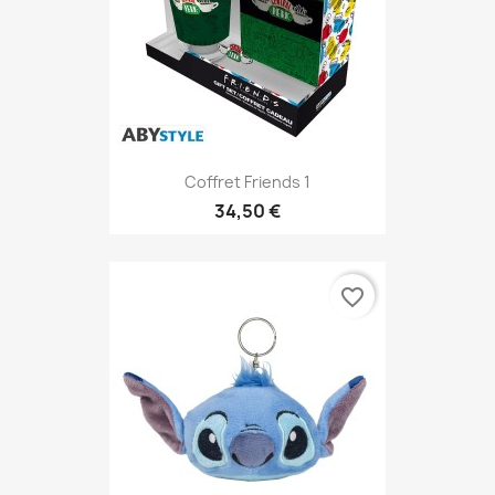
Coffret Friends 1
34,50 €
favorite_border