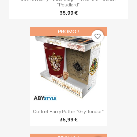
"Poudlard"
35,99 €
PROMO !
favorite_border
Coffret Harry Potter "Gryffondor"
35,99 €