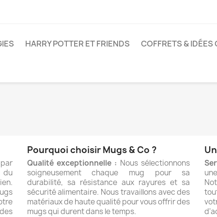
IES
HARRY POTTER ET FRIENDS
COFFRETS & IDÉES
Pourquoi choisir Mugs & Co ?
Un
 par
Qualité exceptionnelle :
Nous sélectionnons
Ser
 du
soigneusement chaque mug pour sa
une
ien.
durabilité, sa résistance aux rayures et sa
Not
ugs
sécurité alimentaire. Nous travaillons avec des
tou
otre
matériaux de haute qualité pour vous offrir des
vot
 des
mugs qui durent dans le temps.
d'a