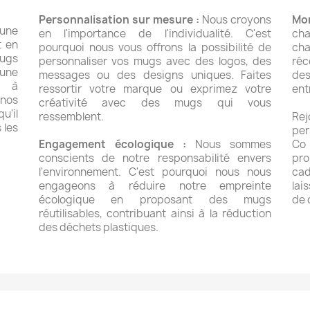
Personnalisation sur mesure :
Nous croyons
Mom
 une
en l'importance de l'individualité. C'est
cha
t en
pourquoi nous vous offrons la possibilité de
cha
mugs
personnaliser vos mugs avec des logos, des
réc
une
messages ou des designs uniques. Faites
des
t à
ressortir votre marque ou exprimez votre
ent
 nos
créativité avec des mugs qui vous
u'il
ressemblent.
Re
 les
per
Engagement écologique :
Nous sommes
Co 
conscients de notre responsabilité envers
pr
l'environnement. C'est pourquoi nous nous
cad
engageons à réduire notre empreinte
lai
écologique en proposant des mugs
de 
réutilisables, contribuant ainsi à la réduction
des déchets plastiques.