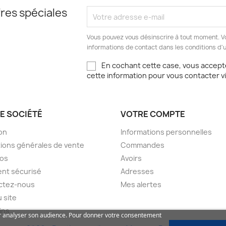
res spéciales
Vous pouvez vous désinscrire à tout moment. V
informations de contact dans les conditions d'ut
En cochant cette case, vous accepte
cette information pour vous contacter v
E SOCIÉTÉ
VOTRE COMPTE
son
Informations personnelles
ions générales de vente
Commandes
pos
Avoirs
nt sécurisé
Adresses
ctez-nous
Mes alertes
u site
ins
our analyser son audience. Pour donner votre consentement