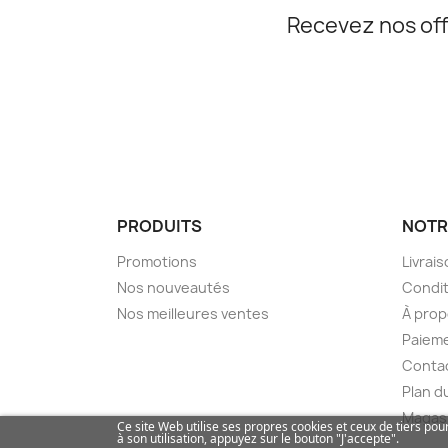
Recevez nos off
PRODUITS
NOTR
Promotions
Livrai
Nos nouveautés
Condit
Nos meilleures ventes
À pro
Paieme
Conta
Plan d
Magas
Ce site Web utilise ses propres cookies et ceux de tiers p
à son utilisation, appuyez sur le bouton "J'accepte".