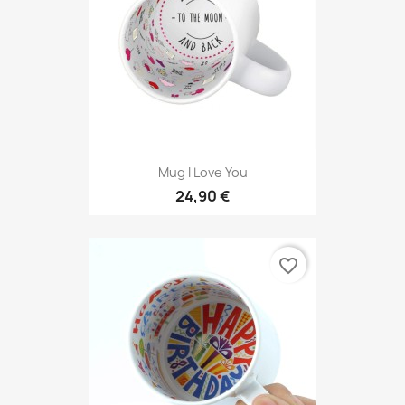
Mug I Love You
24,90 €
favorite_border