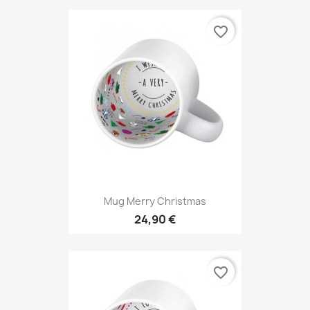
favorite_border
Mug Merry Christmas
24,90 €
favorite_border