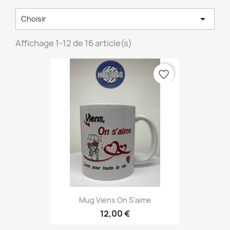

Choisir
Affichage 1-12 de 16 article(s)
favorite_border
Mug Viens On S'aime
12,00 €