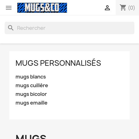
shopping_cart


(0)
search
MUGS PERSONNALISÉS
mugs blancs
mugs cuillère
mugs bicolor
mugs emaille
MUGS