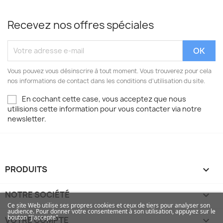
Recevez nos offres spéciales
Vous pouvez vous désinscrire à tout moment. Vous trouverez pour cela
nos informations de contact dans les conditions d'utilisation du site.
En cochant cette case, vous acceptez que nous
utilisions cette information pour vous contacter via notre
newsletter.
PRODUITS

NOTRE SOCIÉTÉ

Ce site Web utilise ses propres cookies et ceux de tiers pour analyser son
audience. Pour donner votre consentement à son utilisation, appuyez sur le
bouton "J'accepte".
VOTRE COMPTE
