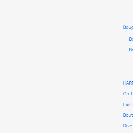
Boug
B
B
HARR
Coff
Les 
Bout
Dive