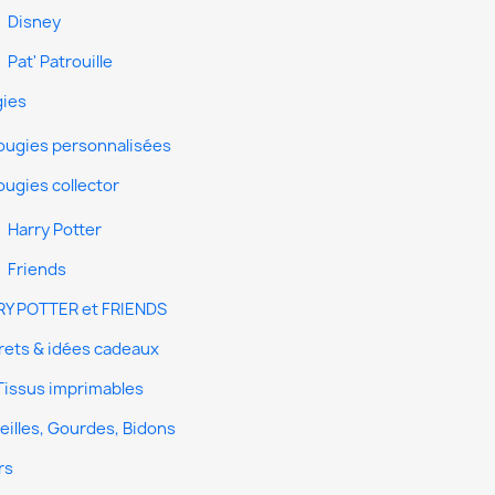
Disney
Pat' Patrouille
ies
ougies personnalisées
ougies collector
Harry Potter
Friends
Y POTTER et FRIENDS
rets & idées cadeaux
Tissus imprimables
eilles, Gourdes, Bidons
rs