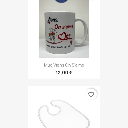
Mug Viens On S'aime
12,00 €
favorite_border