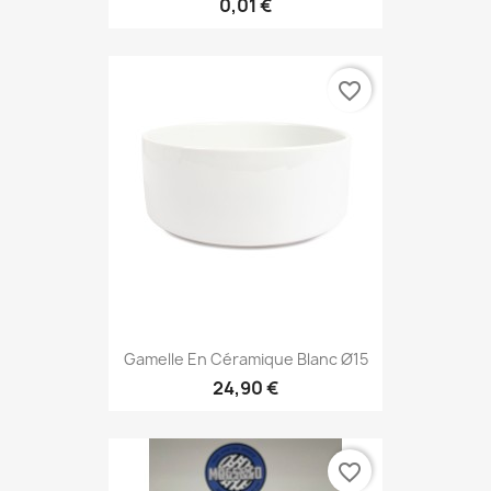
0,01 €
favorite_border
Gamelle En Céramique Blanc Ø15
24,90 €
favorite_border