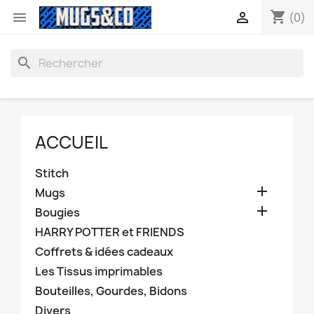
shopping_cart


(0)
search
ACCUEIL
Stitch

Mugs

Bougies
HARRY POTTER et FRIENDS
Coffrets & idées cadeaux
Les Tissus imprimables
Bouteilles, Gourdes, Bidons
Divers