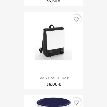
33,60 €
favorite_border
Sac À Dos 10 L Noir
36,00 €
favorite_border