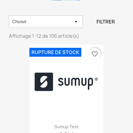

FILTRER
Choisir
Affichage 1-12 de 106 article(s)
RUPTURE DE STOCK
favorite_border
Sumup Test