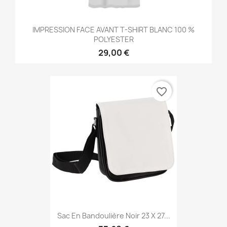
IMPRESSION FACE AVANT T-SHIRT BLANC 100 %
POLYESTER
29,00 €
favorite_border
Sac En Bandoulière Noir 23 X 27...