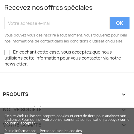
Recevez nos offres spéciales
Vous pouvez vous désinscrire à tout moment. Vous trouverez pour cela
nos informations de contact dans les conditions d'utilisation du site.
En cochant cette case, vous acceptez que nous
utilisions cette information pour vous contacter via notre
newsletter.
PRODUITS

NOTRE SOCIÉTÉ

Ce site Web utilise ses propres cookies et ceux de tiers pour analyser son
audience. Pour donner votre consentement à son utilisation, appuyez sur le
bouton "J'accepte".
VOTRE COMPTE

Plus d'informations
Personnaliser les cookies