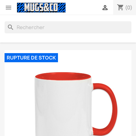
shopping_cart


(0)
search
RUPTURE DE STOCK